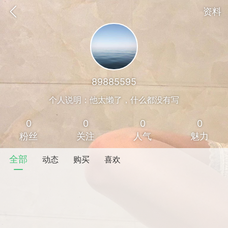
资料
89885595
个人说明：他太懒了，什么都没有写
0
0
0
0
粉丝
关注
人气
魅力
全部
动态
购买
喜欢
香味”的小姐
大二女生囡囡