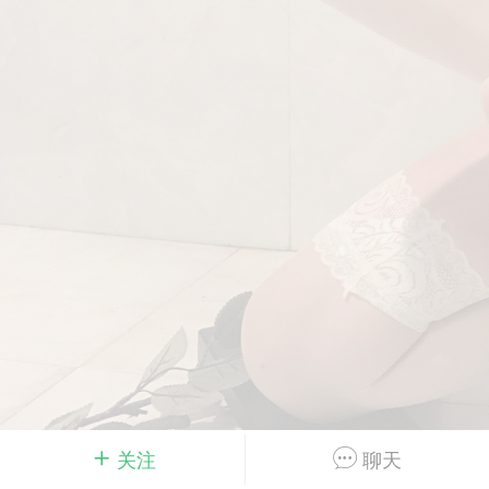
Dsisley女
曲奇小饼干
邻家小姐姐
海航在飞空姐
关注
聊天